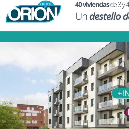
40 viviendas
de 3 y 4
Un
destello d
+I