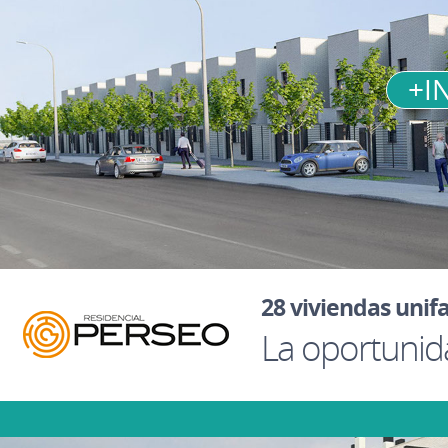
+I
28 viviendas unif
La oportunid